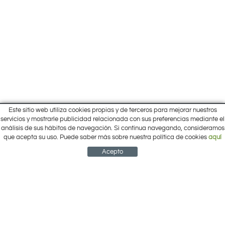
Este sitio web utiliza cookies propias y de terceros para mejorar nuestros
Inicio
servicios y mostrarle publicidad relacionada con sus preferencias mediante el
Pol. Cantalgallo Calle A Naves 10-12
análisis de sus hábitos de navegación. Si continua navegando, consideramos
Ofertas
ARACENA (Huelva)
que acepta su uso. Puede saber más sobre nuestra política de cookies
aquí
Marcas
959 12 63 64
info@electrobricogarden.com
Empresa
Acepto
Síguenos en Facebook
NEWSLETTER
CUENTA
CESTA
CONTACTO
¿Cómo comprar?
Contacto
Área Privada
Mi cuenta
Política de cookies
Aviso legal
Condiciones de uso