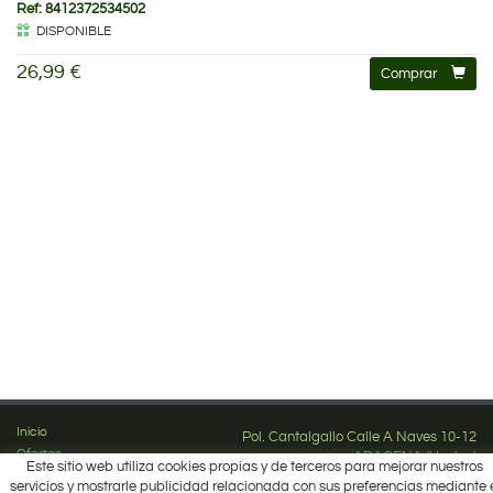
Ref: 8412372534502
DISPONIBLE
26,99 €
Comprar
Inicio
Pol. Cantalgallo Calle A Naves 10-12
Ofertas
ARACENA (Huelva)
Este sitio web utiliza cookies propias y de terceros para mejorar nuestros
Marcas
959 12 63 64
servicios y mostrarle publicidad relacionada con sus preferencias mediante 