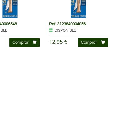
840006548
Ref: 3123840004056
IBLE
DISPONIBLE
12,95 €
Comprar
Comprar