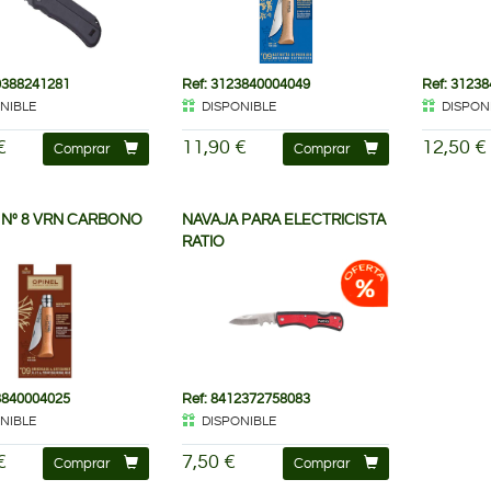
9388241281
Ref: 3123840004049
Ref: 3123
NIBLE
DISPONIBLE
DISPON
€
11,90 €
12,50 €
Comprar
Comprar
 Nº 8 VRN CARBONO
NAVAJA PARA ELECTRICISTA
RATIO
3840004025
Ref: 8412372758083
NIBLE
DISPONIBLE
€
7,50 €
Comprar
Comprar