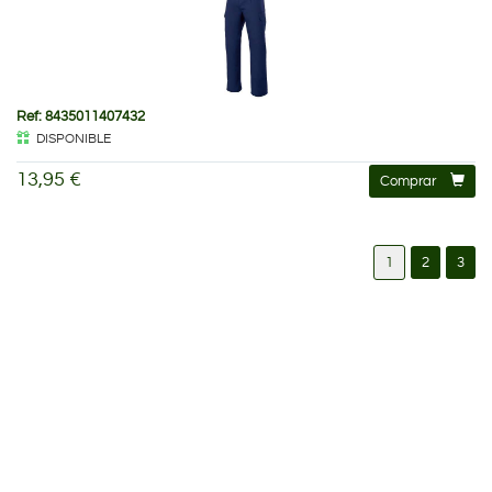
Ref: 8435011407432
DISPONIBLE
13,95 €
Comprar
1
2
3