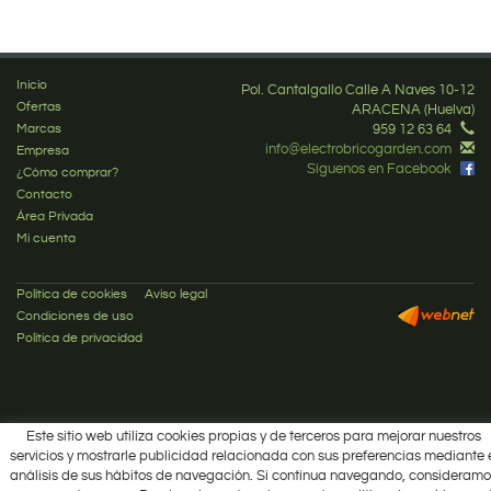
Inicio
Pol. Cantalgallo Calle A Naves 10-12
Ofertas
ARACENA (Huelva)
Marcas
959 12 63 64
info@electrobricogarden.com
Empresa
Síguenos en Facebook
¿Cómo comprar?
Contacto
Área Privada
Mi cuenta
Política de cookies
Aviso legal
Condiciones de uso
Política de privacidad
Este sitio web utiliza cookies propias y de terceros para mejorar nuestros
servicios y mostrarle publicidad relacionada con sus preferencias mediante 
análisis de sus hábitos de navegación. Si continua navegando, consideramo