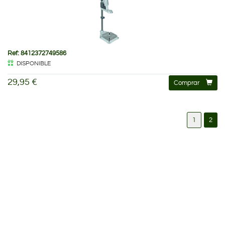
Ref: 8412372749586
DISPONIBLE
29,95 €
Comprar
1
2