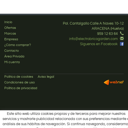
Inicio
Pol. Cantalgallo Calle A Naves 10-12
Ofertas
ARACENA (Huelva)
Marcas
959 12 63 64
info@electrobricogarden.com
Empresa
Síguenos en Facebook
¿Cómo comprar?
Contacto
Área Privada
Mi cuenta
Política de cookies
Aviso legal
Condiciones de uso
Política de privacidad
Este sitio web utiliza cookies propias y de terceros para mejorar nuestros
servicios y mostrarle publicidad relacionada con sus preferencias mediante 
análisis de sus hábitos de navegación. Si continua navegando, consideramo