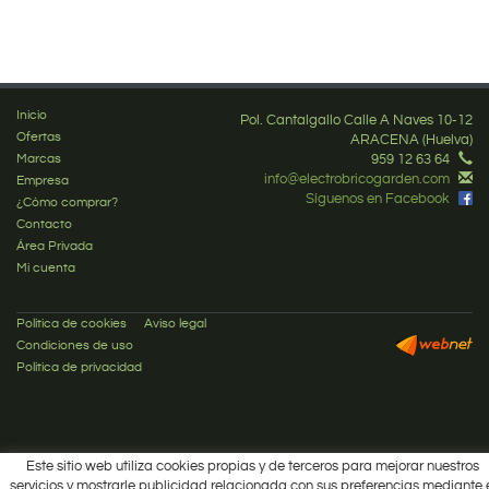
Inicio
Pol. Cantalgallo Calle A Naves 10-12
Ofertas
ARACENA (Huelva)
Marcas
959 12 63 64
info@electrobricogarden.com
Empresa
Síguenos en Facebook
¿Cómo comprar?
Contacto
Área Privada
Mi cuenta
Política de cookies
Aviso legal
Condiciones de uso
Política de privacidad
Este sitio web utiliza cookies propias y de terceros para mejorar nuestros
servicios y mostrarle publicidad relacionada con sus preferencias mediante 