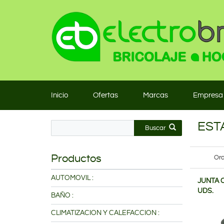
Inicio
Ofertas
Marcas
Empresa
EST
Buscar
Productos
Ord
AUTOMOVIL :
JUNTA C
UDS.
BAÑO :
CLIMATIZACION Y CALEFACCION :