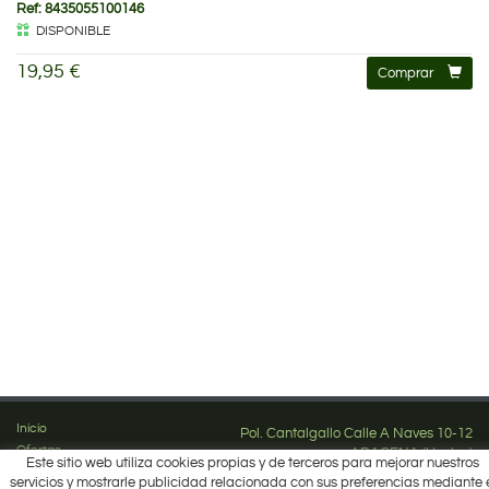
Ref: 8435055100146
DISPONIBLE
19,95 €
Comprar
Inicio
Pol. Cantalgallo Calle A Naves 10-12
Ofertas
ARACENA (Huelva)
Este sitio web utiliza cookies propias y de terceros para mejorar nuestros
Marcas
959 12 63 64
servicios y mostrarle publicidad relacionada con sus preferencias mediante 