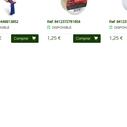
2448913852
Ref: 8412372761854
Ref: 8412
NIBLE
DISPONIBLE
DISPON
€
1,25 €
1,25 €
Comprar
Comprar