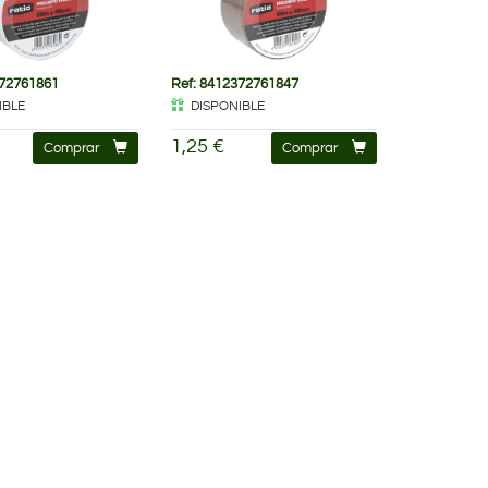
372761861
Ref: 8412372761847
IBLE
DISPONIBLE
1,25 €
Comprar
Comprar