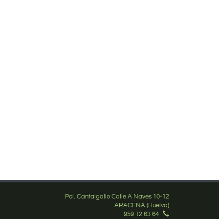
Pol. Cantalgallo Calle A Naves 10-12
ARACENA (Huelva)
959 12 63 64