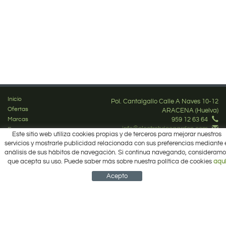
Inicio
Pol. Cantalgallo Calle A Naves 10-12
Ofertas
ARACENA (Huelva)
Marcas
959 12 63 64
info@electrobricogarden.com
Empresa
Este sitio web utiliza cookies propias y de terceros para mejorar nuestros
Síguenos en Facebook
¿Cómo comprar?
servicios y mostrarle publicidad relacionada con sus preferencias mediante 
Contacto
análisis de sus hábitos de navegación. Si continua navegando, consideramo
Área Privada
que acepta su uso. Puede saber más sobre nuestra política de cookies
aqu
Mi cuenta
Acepto
NEWSLETTER
CUENTA
CESTA
CONTACTO
Política de cookies
Aviso legal
Condiciones de uso
Política de privacidad