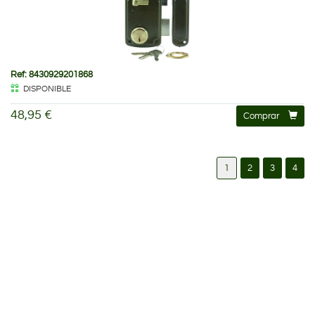
Ref: 8430929201868
DISPONIBLE
48,95 €
Comprar
1
2
3
4