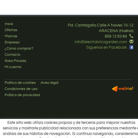
Inicio
Pol. Cantalgallo Calle A Naves 10-12
Ofertas
ARACENA (Huelva)
Marcas
959 12 63 64
info@electrobricogarden.com
Empresa
Síguenos en Facebook
¿Cómo comprar?
Contacto
Área Privada
Mi cuenta
Política de cookies
Aviso legal
Condiciones de uso
Política de privacidad
Este sitio web utiliza cookies propias y de terceros para mejorar nuestros
servicios y mostrarle publicidad relacionada con sus preferencias mediante 
análisis de sus hábitos de navegación. Si continua navegando, consideramo