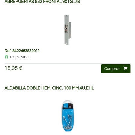
ABREPUERTAS 832 FRONTAL 901G. JIS
Ref: 8422463832011
DISPONIBLE
15,95 €
Comprar
ALDABILLA DOBLE HEM. CINC. 100 MM.4U.EHL