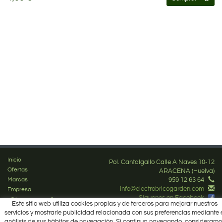
Inicio
Pol. Cantalgallo Calle A Naves 10-12
Ofertas
ARACENA (Huelva)
Marcas
959 12 63 64
info@electrobricogarden.com
Empresa
Síguenos en Facebook
¿Cómo comprar?
Este sitio web utiliza cookies propias y de terceros para mejorar nuestros
Contacto
servicios y mostrarle publicidad relacionada con sus preferencias mediante 
Área Privada
análisis de sus hábitos de navegación. Si continua navegando, consideramo