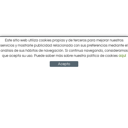
Este sitio web utiliza cookies propias y de terceros para mejorar nuestros
Inicio
servicios y mostrarle publicidad relacionada con sus preferencias mediante el
Pol. Cantalgallo Calle A Naves 10-12
análisis de sus hábitos de navegación. Si continua navegando, consideramos
Ofertas
ARACENA (Huelva)
que acepta su uso. Puede saber más sobre nuestra política de cookies
aquí
Marcas
959 12 63 64
info@electrobricogarden.com
Empresa
Acepto
Síguenos en Facebook
NEWSLETTER
CUENTA
CESTA
CONTACTO
¿Cómo comprar?
Contacto
Área Privada
Mi cuenta
Política de cookies
Aviso legal
Condiciones de uso
Política de privacidad